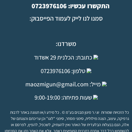
התקשרו עכשיו: 0723976106
סמנו לנו לייק לעמוד הפייסבוק:
משרדנו:
כתובת: הכלנית 29 אשדוד
טלפון:
0723976106
מייל: maozmigun@gmail.com
שעות פתיחה: 9:00-19:00
כל הזכויות שמורות ש.י.ר מיגון מבנים בע״מ © . כל מידע ו/או תצוגה באתר לרבות
גרפיקה, עיצוב, הצגה מילולית, סימני מסחר, סימני "לוגו" וכן עריכתם והצגתם של
אלה, הנם בבעלות הבלעדית של האתר ואין להעתיק, לשכפל, להפיץ, לפרסם או
להשתמש בכל דרך אחרת בתכנים המופיעים באתר, אלא אם האתר נתן את הסכמתו