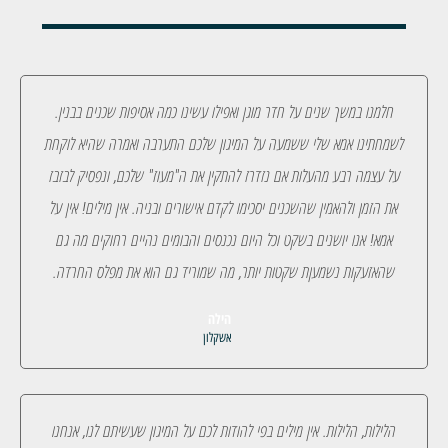
חלמנו במשך שנים על חדר מוגן ואפילו עשינו כמה אסיפות שכנים בבנין.
לשמחתינו אמא שלי ששמעה על המיגון שלכם התערבה ואמרה שהיא לוקחת
על עצמה רבע מהעלות אם נזדרז להתקין את ה"מעוז" שלכם, ונפסיק לבזבז
את הזמן ולהאמין שהשכנים יסכימו לקדם אישורים ובניה. אין מילים! אין על
אמא! אנו יושנים בשקט וכל היום נכנסים והבומים נהיים רחוקים מה גם
שהאזעקות נשמעןת שקטות יותר, מה שמוריד גם הוא את מפלס החרדה.
הילה
אשקלון
הלילות, הלילות. אין מילים בפי להודות לכם על המיגון שעשיתם לנו, אנחנו